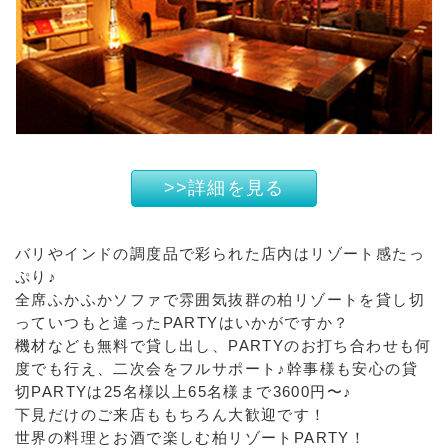
>>詳細を見る
バリやインドの調度品で彩られた店内はリゾート感たっ
ぷり♪
全席ふかふかソファで雰囲気抜群の柏リゾートを貸し切
っていつもと違ったPARTYはいかがですか？
機材なども無料で貸し出し、PARTYのお打ち合わせも何
度でも行え、二次会をフルサポート♪幹事様も安心の貸
切PARTYは25名様以上65名様まで3600円〜♪
下見だけのご来店ももちろん大歓迎です！
世界の料理とお酒で楽しむ柏リゾートPARTY！