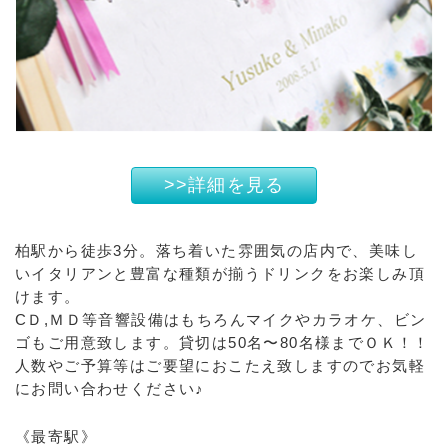
>>詳細を見る
柏駅から徒歩3分。落ち着いた雰囲気の店内で、美味し
いイタリアンと豊富な種類が揃うドリンクをお楽しみ頂
けます。
CＤ,ＭＤ等音響設備はもちろんマイクやカラオケ、ビン
ゴもご用意致します。貸切は50名〜80名様までＯＫ！！
人数やご予算等はご要望におこたえ致しますのでお気軽
にお問い合わせください♪
《最寄駅》