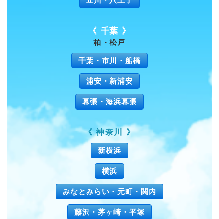
立川・八王子
《 千葉 》
柏・松戸
千葉・市川・船橋
浦安・新浦安
幕張・海浜幕張
《 神奈川 》
新横浜
横浜
みなとみらい・元町・関内
藤沢・茅ヶ崎・平塚