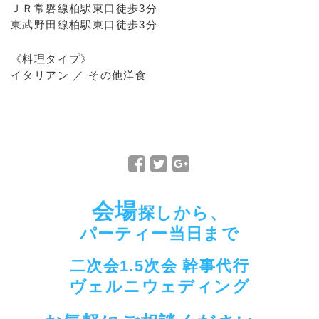
ＪＲ常磐線柏駅東口徒歩3分
東武野田線柏駅東口徒歩3分
《料理タイプ》
イタリアン ／ その他洋食
F
T
G
a
w
o
c
i
o
会場
探しから、
e
t
g
b
t
l
パーティー当日まで
o
e
e
o
r
+
二次会1.5次会 幹事代行
k
で
で
ヴェルニウェディング
で
シ
シ
シ
ェ
ェ