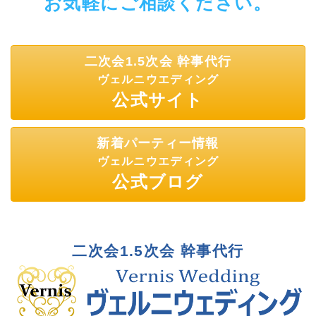
お気軽にご相談ください。
ェ
ア
ア
ア
二次会1.5次会 幹事代行
ヴェルニウエディング
公式サイト
新着パーティー情報
ヴェルニウエディング
公式ブログ
二次会1.5次会 幹事代行