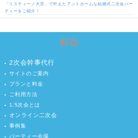
「リスティーノ大宮」で叶えたアットホームな結婚式二次会パー
ティーをご紹介！
Facebook
Twitter
で
で
シ
シ
2次会幹事代行
ェ
ェ
ア
ア
サイトのご案内
プランと料金
ご利用方法
1.5次会とは
オンライン二次会
事例集
パーティー会場