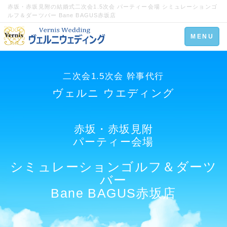
赤坂・赤坂見附の結婚式二次会1.5次会 パーティー会場 シミュレーションゴ
ルフ＆ダーツバー Bane BAGUS赤坂店
Toggle
MENU
navigation
二次会1.5次会 幹事代行
ヴェルニ ウエディング
赤坂・赤坂見附
パーティー会場
シミュレーションゴルフ＆ダーツ
バー
Bane BAGUS赤坂店