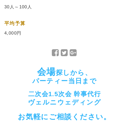
30人～100人
平均予算
4,000円
F
T
G
a
w
o
c
i
o
会場
探しから、
e
t
g
b
t
l
パーティー当日まで
o
e
e
o
r
+
二次会1.5次会 幹事代行
k
で
で
ヴェルニウェディング
で
シ
シ
シ
ェ
ェ
お気軽にご相談ください。
ェ
ア
ア
ア