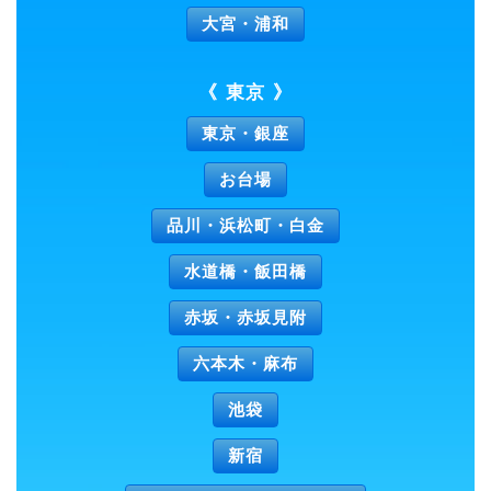
大宮・浦和
《 東京 》
東京・銀座
お台場
品川・浜松町・白金
水道橋・飯田橋
赤坂・赤坂見附
六本木・麻布
池袋
新宿