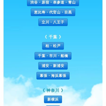
渋谷・原宿・表参道・青山
恵比寿・代官山・目黒
立川・八王子
《 千葉 》
柏・松戸
千葉・市川・船橋
浦安・新浦安
幕張・海浜幕張
《 神奈川 》
新横浜